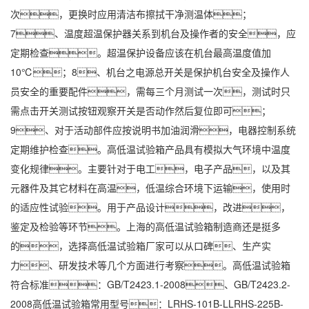
次，更换时应用清洁布擦拭干净测温体；
7、温度超温保护器关系到机台及操作者的安全，应
定期检查。超温保护设备应该在机台最高温度值加
10℃；8、机台之电源总开关是保护机台安全及操作人
员安全的重要配件，需每三个月测试一次，测试时只
需点击开关测试按钮观察开关是否动作然后复位即可；
9、对于活动部件应按说明书加油润滑，
电器
控制系统
定期维护检查。高低温试验箱产品具有模拟大气环境中温度
变化规律。主要针对于电工，电子产品，以及其
元器件及其它材料在高温，低温综合环境下运输，使用时
的适应性试验。用于产品设计，改进，
鉴定及检验等环节。上海的高低温试验箱制造商还是挺多
的，选择高低温试验箱厂家可以从口碑、生产实
力、研发技术等几个方面进行考察。高低温试验箱
符合标准：GB/T2423.1-2008、GB/T2423.2-
2008高低温试验箱常用型号：LRHS-101B-LLRHS-225B-