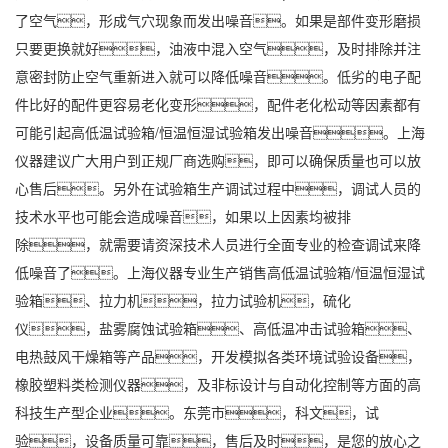
了空气，形成气穴现象而发出噪音。如果是部件变形磨损
只要更换就好，油液中混入空气，及时排除并注
意密封防止空气重新进入就可以降低噪音。低劣的电子配
件比好的配件更容易老化变形，配件老化松动等因素都有
可能引起高低温试验箱/恒温恒湿试验箱发出噪音。上海
仪器建议广大用户到正规厂商选购，即可以确保质量也可以放
心售后。另外在试验箱生产调试过程中，调试人员的
技术水平也可能会造成噪音，如果以上因素均被排
除，就需要请资深技术人员进行全面专业的检查调试来降
低噪音了。上海仪器专业生产销售高低温试验箱/恒温恒湿试
验箱、拉力机，拉力试验机，硫化
仪，盐雾腐蚀试验箱、高低温冲击试验箱、
电热鼓风干燥箱等产品，开发模拟各类环境试验设备，
橡胶塑料类检测仪器，及非标设计与自动化控制等方面的高
科技生产型企业。东莞市，科文，试
验，设备质量可靠，售后及时，是您的放心之