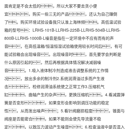
面肯定是不会太低的，所以大家不要去贪小便
宜，购买一些三无的产品，还认为自己赚倒
了。购买环境试验设备我只认准上海林频。高低温试验
箱的型号：LRHS-101B-LLRHS-225B-LLRHS-504B-LLRHS-
800B-LLRHS-1000B-L噪音是指在一定环境中不应有而有的声
音，在高低温箱/
恒温恒湿
试验箱使用较长时间后，有可
能试验箱会出现噪音。出现噪音时，首先要学会判断是
什么原因引起的，然后再根据具体情况解决减弱噪
音。1.吸入液体制冷剂造成液击调整系统的工作情
况，放出多余的制冷剂2.系统润滑油过多而产生液
击，检修润滑油系统使之正常工作3.压缩机气
缸、曲轴产生的杂声，更换压缩机。4.看减震弹
簧是否变形，如果变形会影响到调压功能的稳定
性，从而发出噪声；5.看针阀磨损程度，锥面与
阀座是否能密合，如果不能则会使先导流量不稳
定，以致压力波动产生噪音；6.检查油液中是否混入