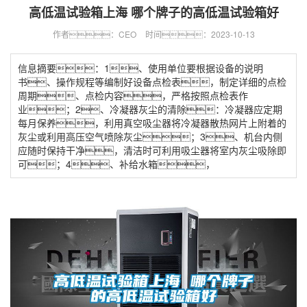
高低温试验箱上海 哪个牌子的高低温试验箱好
作者：CEO
时间：2023-10-13
信息摘要：1、使用单位要根据设备的说明
书、操作规程等编制好设备点检表，制定详细的点检
周期、点检内容，严格按照点检表作
业；2、冷凝器灰尘的清除：冷凝器应定期
每月保养，利用真空吸尘器将冷凝器散热网片上附着的
灰尘或利用高压空气喷除灰尘；3、机台内侧
应随时保持干净，清洁时可利用吸尘器将室内灰尘吸除即
可；4、补给水箱，