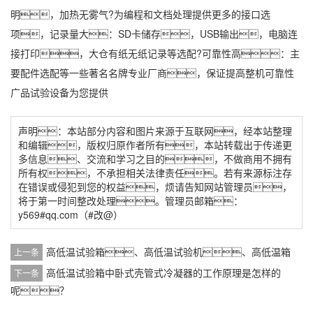
明，加热无雾气?为编程和文档处理提供更多的接口选
项，记录量大：SD卡储存，USB输出，电脑连
接打印，大仓有纸无纸记录等选配?可靠性高：主
要配件选配等一些著名名牌专业厂商，保证提高整机可靠性
广品试验设备为您提供
声明：本站部分内容和图片来源于互联网，经本站整理
和编辑，版权归原作者所有，本站转载出于传递更
多信息、交流和学习之目的，不做商用不拥有
所有权，不承担相关法律责任。若有来源标注存
在错误或侵犯到您的权益，烦请告知网站管理员，
将于第一时间整改处理。管理员邮箱：
y569#qq.com（#改@）
高低温试验箱、高低温试验机、高低温箱
上一条
高低温试验箱中卧式壳管式冷凝器的工作原理是怎样的
下一条
呢？