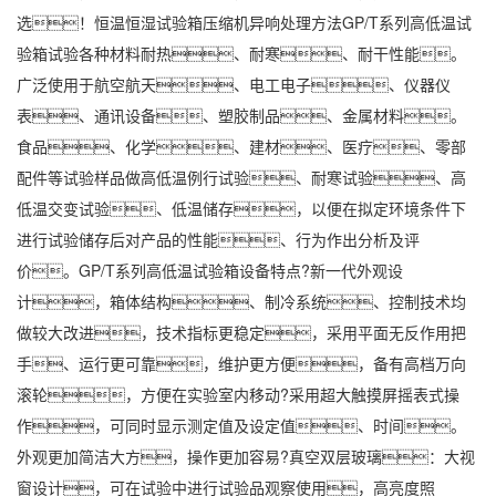
选！恒温恒湿试验箱压缩机异响处理方法GP/T系列高低温试
验箱试验各种材料耐热、耐寒、耐干性能。
广泛使用于航空航天、电工电子、仪器仪
表、通讯设备、塑胶制品、金属材料。
食品、化学、建材、医疗、零部
配件等试验样品做高低温例行试验、耐寒试验、高
低温交变试验、低温储存，以便在拟定环境条件下
进行试验储存后对产品的性能、行为作出分析及评
价。GP/T系列高低温试验箱设备特点?新一代外观设
计，箱体结构、制冷系统、控制技术均
做较大改进，技术指标更稳定，采用平面无反作用把
手、运行更可靠，维护更方便，备有高档万向
滚轮，方便在实验室内移动?采用超大触摸屏摇表式操
作，可同时显示测定值及设定值、时间。
外观更加简洁大方，操作更加容易?真空双层玻璃：大视
窗设计，可在试验中进行试验品观察使用，高亮度照