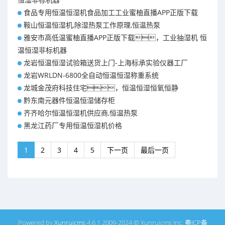
食品专用恒温恒湿机食品加工工业蜜柚直播APP正版下载
鞍山恒温恒湿机,除湿热泵工作原理,恒温热泵
雅安市高低温蜜柚直播APP正版下载，工业抽湿机 恒
温恒湿非标机器
龙岩恒温恒湿试验箱送货上门-上海标承实验仪器工厂
龙岩WRLDN-6800全自动恒温恒湿称重系统
龙城金茂府科技住宅，恒温恒湿恒氧恒静
黔东南元器件恒温恒湿储存柜
齐齐哈尔恒温恒湿机供应商,恒温热泵
黑龙江药厂专用恒温恒湿机价格
1
2
3
4
5
下一页
最后一页
Powered by
Xunruicms
4.6.1 2009-2024 © Xunruicms Inc.
粤ICP备