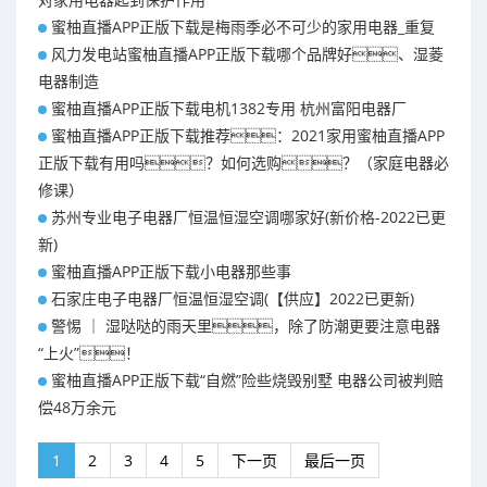
蜜柚直播APP正版下载是梅雨季必不可少的家用电器_重复
风力发电站蜜柚直播APP正版下载哪个品牌好、湿菱
电器制造
蜜柚直播APP正版下载电机1382专用 杭州富阳电器厂
蜜柚直播APP正版下载推荐：2021家用蜜柚直播APP
正版下载有用吗？如何选购？（家庭电器必
修课）
苏州专业电子电器厂恒温恒湿空调哪家好(新价格-2022已更
新)
蜜柚直播APP正版下载小电器那些事
石家庄电子电器厂恒温恒湿空调(【供应】2022已更新)
警惕 ｜ 湿哒哒的雨天里，除了防潮更要注意电器
“上火”！
蜜柚直播APP正版下载“自燃”险些烧毁别墅 电器公司被判赔
偿48万余元
1
2
3
4
5
下一页
最后一页