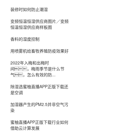
装修时如何防止潮湿
变频恒温恒湿供应商图片／变频
恒温恒湿供应商样板图
香料的湿度控制
用喷雾机给畜牧养殖防疫效果好
2022年入梅和出梅时
间，梅雨季节是什么节
气，怎么有效的防...
除湿选蜜柚直播APP正版下载还
是空调
加湿器产生的PM2.5并非空气污
染
蜜柚直播APP正版下载行业如何
借助云计算发展