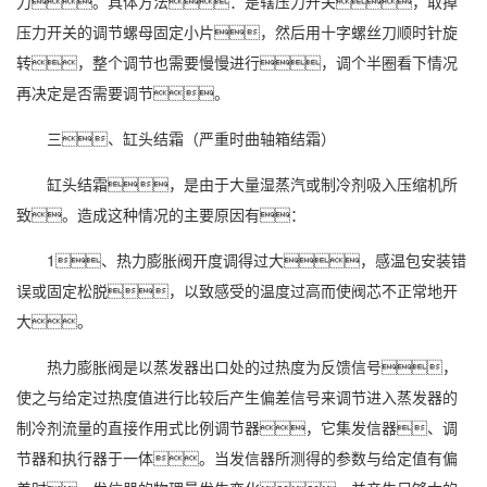
力。具体方法：是辖压力开关，取掉
压力开关的调节螺母固定小片，然后用十字螺丝刀顺时针旋
转，整个调节也需要慢慢进行，调个半圈看下情况
再决定是否需要调节。
三、缸头结霜（严重时曲轴箱结霜）
缸头结霜，是由于大量湿蒸汽或制冷剂吸入压缩机所
致。造成这种情况的主要原因有：
1、热力膨胀阀开度调得过大，感温包安装错
误或固定松脱，以致感受的温度过高而使阀芯不正常地开
大。
热力膨胀阀是以蒸发器出口处的过热度为反馈信号，
使之与给定过热度值进行比较后产生偏差信号来调节进入蒸发器的
制冷剂流量的直接作用式比例调节器，它集发信器、调
节器和执行器于一体。当发信器所测得的参数与给定值有偏