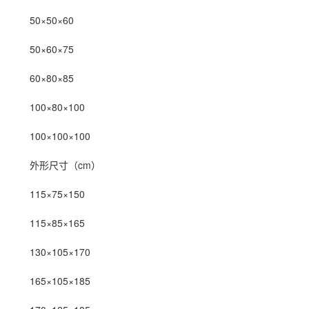
50×50×60
50×60×75
60×80×85
100×80×100
100×100×100
外形尺寸（cm）
11
5×75×150
115×85×165
130×105×170
165×105×185