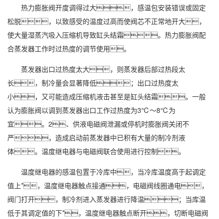
热力膨胀阀开度调得过大，感温包安装错误或固定
松脱，以致感受的温度过高而使阀芯不正常地开大，
使大量湿蒸汽吸入压缩机导致缸头结霜。热力膨胀阀配
合蒸发器工作时过热度的调节使用。
蒸发器出口过热度太大，则蒸发器后部过热段太
长，制冷量会显著降低；出口过热度太
小，又可能造成压缩机液击甚至是缸头结霜。一般
认为膨胀阀以调到蒸发器出口工作过热度为3℃～8℃为
宜。2、供液电磁阀泄漏或停机时膨胀阀关闭不
严，造成启动前蒸发器中已积有大量的制冷剂液
体。温度继
电器
与电磁阀联合使用进行控制。
温度继电器的感温包置于冷库中，当冷库温度高于起调定
值上*，温度继电器触点接通，电磁阀线圈通电，
阀门打开，制冷剂进入蒸发器进行降温；当库温
低于其调定值的下*，温度继电器触点断开，切断电磁阀