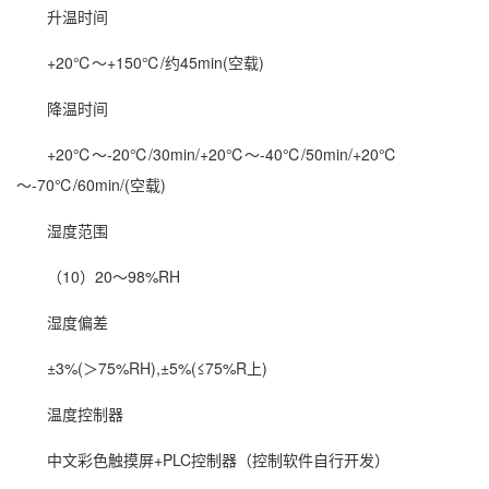
升温时间
+20℃～+150℃/约45min(空载)
降温时间
+20℃～-20℃/30min/+20℃～-40℃/50min/+20℃
～-70℃/60min/(空载)
湿度
范围
（10）20～98%RH
湿度偏差
±3%(＞75%RH),±5%(≤75%R上)
温度控制器
中文彩色触摸屏+PLC控制器（控制软件自行开发）