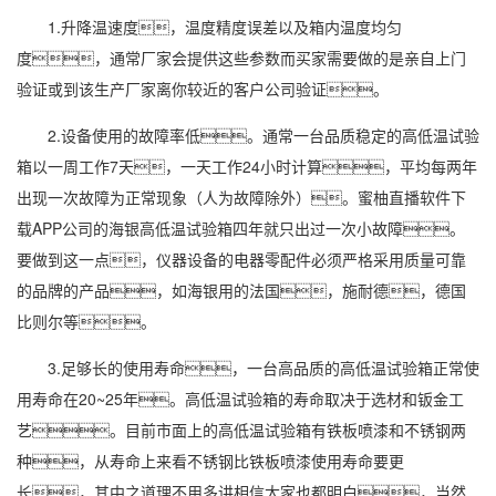
1.升降温速度，温度精度误差以及箱内温度均匀
度，通常厂家会提供这些参数而买家需要做的是亲自上门
验证或到该生产厂家离你较近的客户公司验证。
2.设备使用的故障率低。通常一台品质稳定的高低温试验
箱以一周工作7天，一天工作24小时计算，平均每两年
出现一次故障为正常现象（人为故障除外）。蜜柚直播软件下
载APP公司的海银高低温试验箱四年就只出过一次小故障。
要做到这一点，仪器设备的
电器
零配件必须严格采用质量可靠
的品牌的产品，如海银用的法国，施耐德，德国
比则尔等。
3.足够长的使用寿命，一台
高品质
的高低温试验箱正常使
用寿命在20~25年。高低温试验箱的寿命取决于选材和钣金工
艺。目前市面上的高低温试验箱有铁板喷漆和不锈钢两
种，从寿命上来看不锈钢比铁板喷漆使用寿命要更
长，其中之道理不用多讲相信大家也都明白，当然