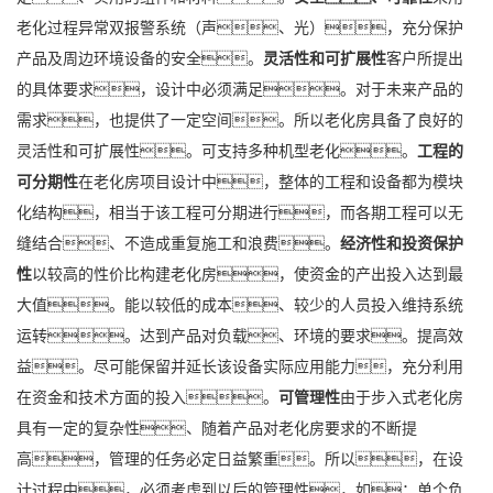
老化过程异常双报警系统（声、光），充分保护
产品及周边环境设备的安全。
灵活性和可扩展性
客户所提出
的具体要求，设计中必须满足。对于未来产品的
需求，也提供了一定空间。所以老化房具备了良好的
灵活性和可扩展性。可支持多种机型老化。
工程的
可分期性
在老化房项目设计中，整体的工程和设备都为模块
化结构，相当于该工程可分期进行，而各期工程可以无
缝结合、不造成重复施工和浪费。
经济性和投资保护
性
以较高的性价比构建老化房，使资金的产出投入达到最
大值。能以较低的成本、较少的人员投入维持系统
运转。达到产品对负载、环境的要求。提高效
益。尽可能保留并延长该设备实际应用能力，充分利用
在资金和技术方面的投入。
可管理性
由于步入式老化房
具有一定的复杂性、随着产品对老化房要求的不断提
高，管理的任务必定日益繁重。所以，在设
计过程中，必须考虑到以后的管理性，如：单个负