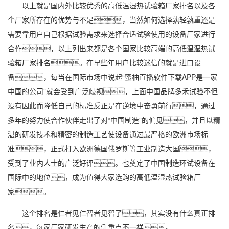
以上就是国内外比较优秀的高低温湿热试验箱厂家排名以及各
个厂家所存在的优势与不足，当然如何选择孰轻孰重还是
需要靠用户自己根据试验需求来选择合适试验使用的设备厂家进行
合作，以上列出来都是各个国家比较高端的高低温湿热试
验箱厂家排名。在早些年用户比较迷信的就是进口设
备，每当在国际市场中说起“蜜柚直播软件下载APP是一家
中国的公司”就会受到广泛歧视，上面中国品牌多禾试验不但
没有因此而降低自己的标准反正是在逆境中奋勇前行，通过
多年的努力使合作伙伴走出了对“中国制造”的偏见，并且以精
湛的研发技术和精密的制造工艺使设备通过最严格的欧洲市场标
准，正式打入欧洲德国俄罗斯等工业制造大国，
受到了业内人士的广泛好评。也奠定了中国制造环试设备在
国际中的地位，成为值得大家选购的高低温湿热试验箱厂
家。
这个排名是仁者见仁智者见智了，其实没有什么真正排
名，每家厂家研发生产的侧重点不一样。